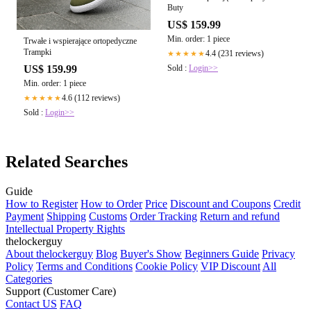
Buty
US$ 159.99
Min. order: 1 piece
Trwałe i wspierające ortopedyczne
Trampki
4.4 (231 reviews)
★★★★★
Sold :
Login>>
US$ 159.99
Min. order: 1 piece
4.6 (112 reviews)
★★★★★
Sold :
Login>>
Related Searches
Guide
How to Register
How to Order
Price
Discount and Coupons
Credit
Payment
Shipping
Customs
Order Tracking
Return and refund
Intellectual Property Rights
thelockerguy
About thelockerguy
Blog
Buyer's Show
Beginners Guide
Privacy
Policy
Terms and Conditions
Cookie Policy
VIP Discount
All
Categories
Support (Customer Care)
Contact US
FAQ