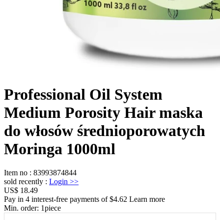
Professional Oil System
Medium Porosity Hair maska
do włosów średnioporowatych
Moringa 1000ml
Item no
:
83993874844
sold recently
:
Login
>>
US$ 18.49
Pay in 4 interest-free payments of $4.62 Learn more
Min. order:
1
piece