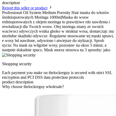
description
Report this seller or product
Professional Oil System Medium Porosity Hair maska do włosów
średnioporowatych Moringa 1000mlMaska do wosw
rednioporowatych z olejem moringa to prawdziwe rdo nawilenia i
rewitalizacji dla Twoich wosw. Olej moringa znany ze swoich
waciwoci odywczych wnika gboko w struktur wosa, dostarczajc mu
niezbdne skadniki odywcze. Regularne stosowanie tej maski sprawi,
e wosy bd nawilone, odywione i atwiejsze do stylizacji. Sposb
uycia: Na mask na wilgotne wosy, pozostaw na okoo 5 minut, a
nastpnie dokadnie spucz. Mask moesz stosowa na 3 sposoby: jako
Shopping security
Each payment you make on thelockerguy is secured with strict SSL
encryption and PCI DSS data protection protocols
product description
Why choose thelockerguy wholesale?