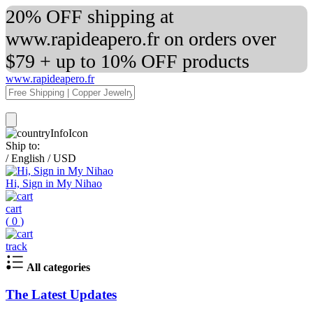
20% OFF shipping at
www.rapideapero.fr on orders over
$79 + up to 10% OFF products
www.rapideapero.fr
Ship to:
/
English
/
USD
Hi, Sign in My Nihao
cart
(
0
)
track
All categories
The Latest Updates