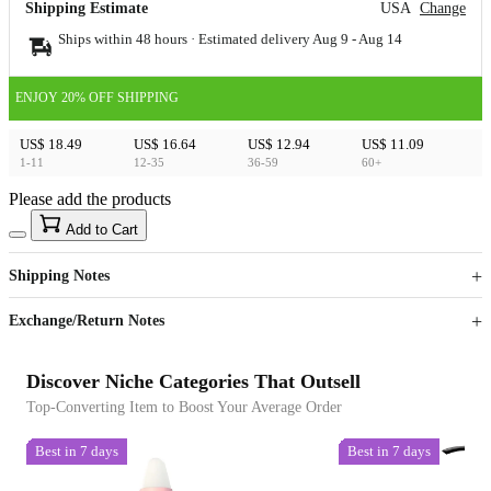
Shipping Estimate
USA
Change
Ships within 48 hours · Estimated delivery
Aug 9
-
Aug 14
ENJOY 20% OFF SHIPPING
US$ 18.49
US$ 16.64
US$ 12.94
US$ 11.09
1-11
12-35
36-59
60+
Please add the products
15
40
Add to Cart
US$
%
Get now
Get now
Shipping Notes
Sign up to your membership to get coupons up to
Opportunity to enjoy order discount up to 15% off
Exchange/Return Notes
Discover Niche Categories That Outsell
Top-Converting Item to Boost Your Average Order
Best in 7 days
Best in 7 days