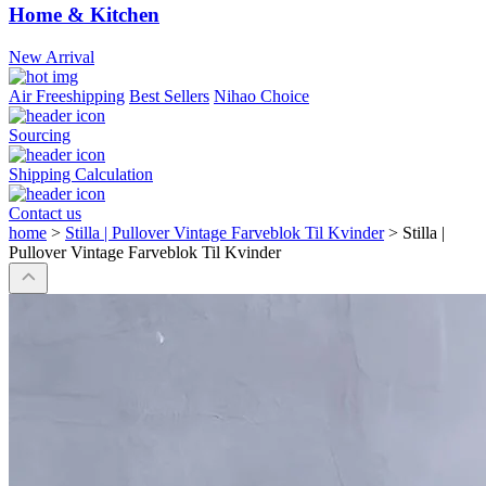
Home & Kitchen
New Arrival
Air Freeshipping
Best Sellers
Nihao Choice
Sourcing
Shipping Calculation
Contact us
home
>
Stilla | Pullover Vintage Farveblok Til Kvinder
>
Stilla |
Pullover Vintage Farveblok Til Kvinder