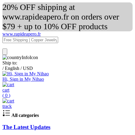
20% OFF shipping at
www.rapideapero.fr on orders over
$79 + up to 10% OFF products
www.rapideapero.fr
Ship to:
/
English
/
USD
Hi, Sign in My Nihao
cart
(
0
)
track
All categories
The Latest Updates