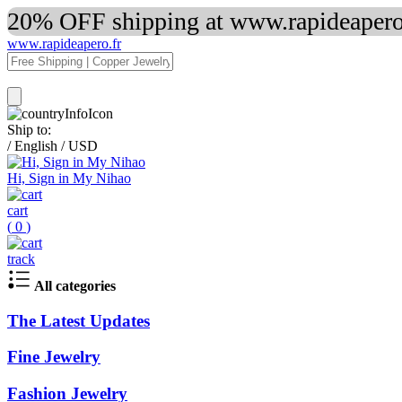
20% OFF shipping at www.rapideapero.
www.rapideapero.fr
Ship to:
/
English
/
USD
Hi, Sign in My Nihao
cart
(
0
)
track
All categories
The Latest Updates
Fine Jewelry
Fashion Jewelry