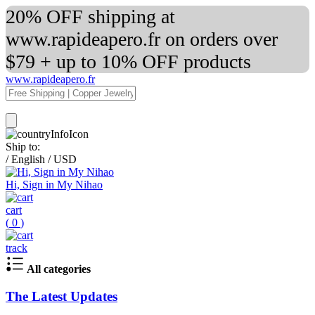
20% OFF shipping at
www.rapideapero.fr on orders over
$79 + up to 10% OFF products
www.rapideapero.fr
Ship to:
/
English
/
USD
Hi, Sign in My Nihao
cart
(
0
)
track
All categories
The Latest Updates